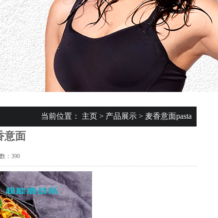
当前位置：
主页
>
产品展示
>
麦香意面pasta
香意面
数：
390