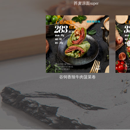
荞麦凉面super
谷饲香辣牛肉菠菜卷