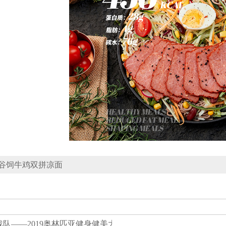
谷饲牛鸡双拼凉面
战队——2019奥林匹亚健身健美大赛指定餐品供应商